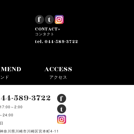
f
t
CONTACT»
コンタクト
tel. 044-589-3722
MMEND
ACCESS
メンド
アクセス
 044-589-3722
f
:00～2:00
t
～24:00
日
04 神奈川県川崎市川崎区宮本町4-11