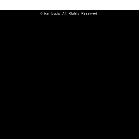
©
bar-log.jp
All Rights Reserved.