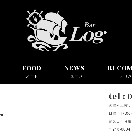
ョットバー
FOOD
NEWS
RECO
フード
ニュース
レコ
tel :
火曜～土曜：17
日曜：17:00
定休日／月曜
〒210-00