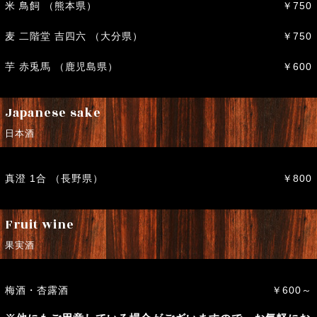
米 鳥飼 （熊本県）
￥750
麦 二階堂 吉四六 （大分県）
￥750
芋 赤兎馬 （鹿児島県）
￥600
Japanese sake
日本酒
真澄 1合 （長野県）
￥800
Fruit wine
果実酒
梅酒・杏露酒
￥600～