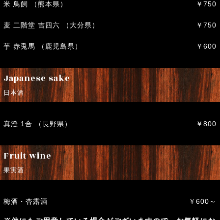
米 鳥飼 （熊本県）
￥750
麦 二階堂 吉四六 （大分県）
￥750
芋 赤兎馬 （鹿児島県）
￥600
Japanese sake
日本酒
真澄 1合 （長野県）
￥800
Fruit wine
果実酒
梅酒・杏露酒
￥600～