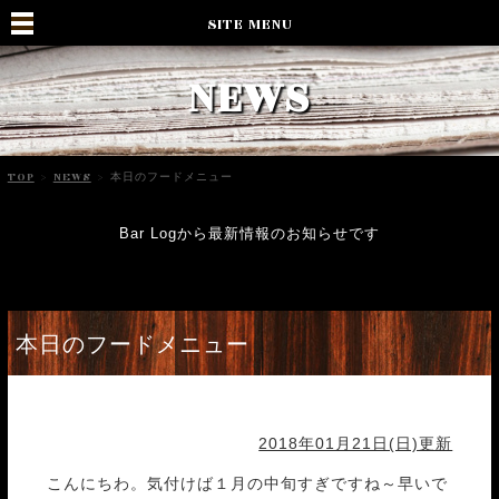
SITE MENU
NEWS
TOP
>
NEWS
>
本日のフードメニュー
Bar Logから最新情報のお知らせです
本日のフードメニュー
2018年01月21日(日)更新
こんにちわ。気付けば１月の中旬すぎですね～早いで