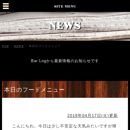
SITE MENU
NEWS
TOP
>
NEWS
>
本日のフードメニュー
Bar Logから最新情報のお知らせです
本日のフードメニュー
2018年04月17日(火)更新
こんにちわ。今日は少し不安定な天気みたいですが帰