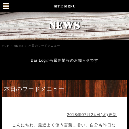
SITE MENU
NEWS
TOP
>
NEWS
>
本日のフードメニュー
Bar Logから最新情報のお知らせです
本日のフードメニュー
2018年07月24日(火)更新
こんにちわ。最近よく使う言葉…暑い。自分も昨日な