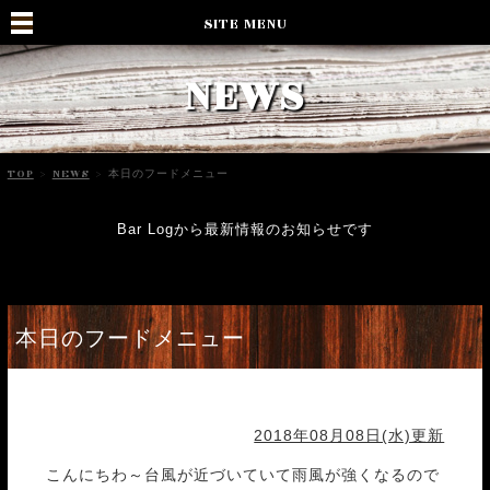
SITE MENU
NEWS
TOP
>
NEWS
>
本日のフードメニュー
Bar Logから最新情報のお知らせです
本日のフードメニュー
2018年08月08日(水)更新
こんにちわ～台風が近づいていて雨風が強くなるので