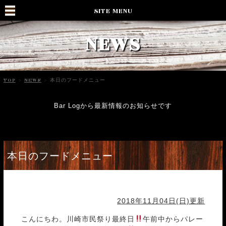
SITE MENU
NEWS
TOP
>
NEWS
>
本日のフードメニュー
Bar Logから最新情報のお知らせです
本日のフードメニュー
2018年11月04日(日)更新
こんにちわ。川崎市民祭り最終日
午前中からパレー