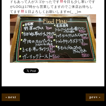
ドもあって人がスゴかったです
今日も少し寒いです
がLOGは17時から営業してますのでご来店お待ちし
てます
１日よろしくお願いしますm(_ _)m
« next
prev »