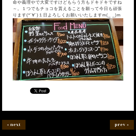
命や義理やで大変ですけどもらう方もドキドキですね
～。１つでもチョコを貰えることを願って今日も頑張
ります(*´∀`)１日よろしくお願いいたしますm(_ _)m
« next
prev »