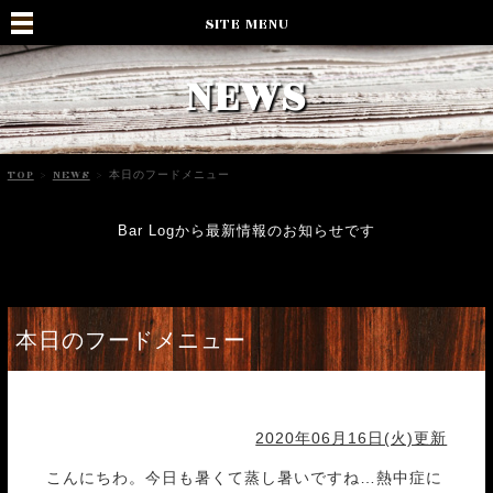
SITE MENU
NEWS
TOP
>
NEWS
>
本日のフードメニュー
Bar Logから最新情報のお知らせです
本日のフードメニュー
2020年06月16日(火)更新
こんにちわ。今日も暑くて蒸し暑いですね…熱中症に