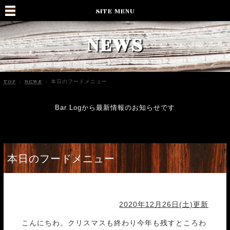
SITE MENU
NEWS
TOP
>
NEWS
>
本日のフードメニュー
Bar Logから最新情報のお知らせです
本日のフードメニュー
2020年12月26日(土)更新
こんにちわ。クリスマスも終わり今年も残すところわ