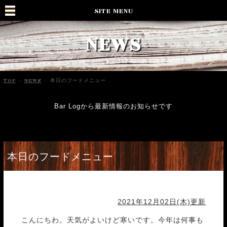
SITE MENU
NEWS
TOP
>
NEWS
>
本日のフードメニュー
Bar Logから最新情報のお知らせです
本日のフードメニュー
2021年12月02日(木)更新
こんにちわ。天気がよいけど寒いです。今年は何事も