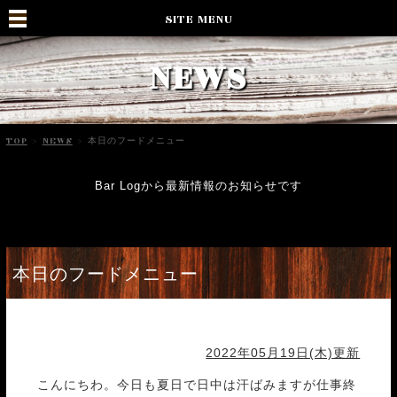
SITE MENU
NEWS
TOP
>
NEWS
>
本日のフードメニュー
Bar Logから最新情報のお知らせです
本日のフードメニュー
2022年05月19日(木)更新
こんにちわ。今日も夏日で日中は汗ばみますが仕事終