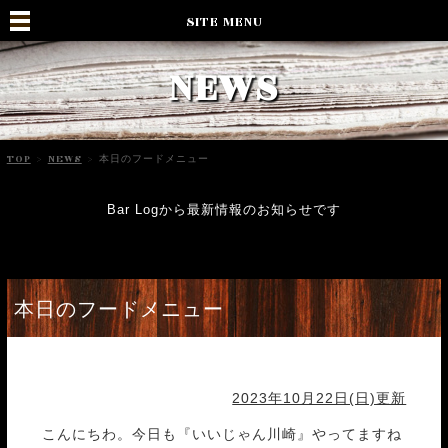
SITE MENU
NEWS
TOP
>
NEWS
>
本日のフードメニュー
Bar Logから最新情報のお知らせです
本日のフードメニュー
2023年10月22日(日)更新
こんにちわ。今日も『いいじゃん川崎』やってますね