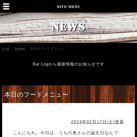
SITE MENU
NEWS
TOP
>
NEWS
>
本日のフードメニュー
Bar Logから最新情報のお知らせです
本日のフードメニュー
2024年02月17日(土)更新
こんにちわ。今日は、うちの奥さんの誕生日なんで